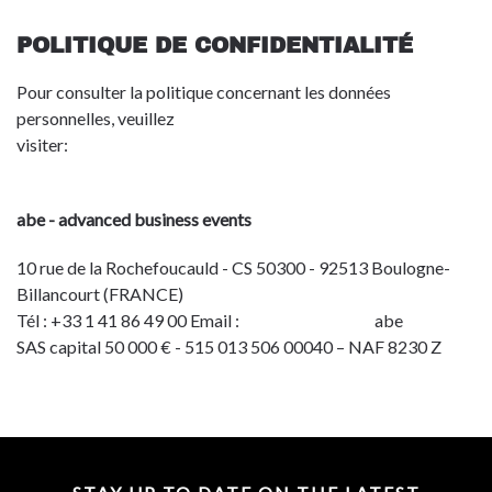
POLITIQUE DE CONFIDENTIALITÉ
Pour consulter la politique concernant les données
personnelles, veuillez
visiter:
http://toulouse.bciaerospace.com/en/privacy-
policy.html
abe - advanced business events
10 rue de la Rochefoucauld - CS 50300 - 92513 Boulogne-
Billancourt (FRANCE)
Tél : +33 1 41 86 49 00 Email :
info@advbe.com
abe
SAS capital 50 000 € - 515 013 506 00040 – NAF 8230 Z