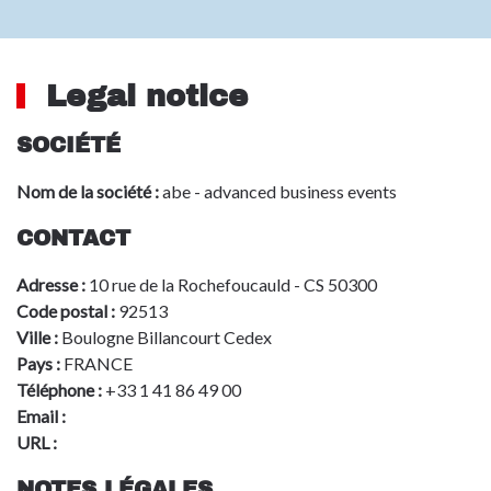
Legal notice
SOCIÉTÉ
Nom de la société :
abe - advanced business events
CONTACT
Adresse :
10 rue de la Rochefoucauld - CS 50300
Code postal :
92513
Ville :
Boulogne Billancourt Cedex
Pays :
FRANCE
Téléphone :
+33 1 41 86 49 00
Email :
info@advbe.com
URL :
www.aeromart-toulouse.com
NOTES LÉGALES